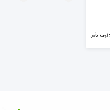
غطاء PET اللون الأسود 1.5 أوقية كأس