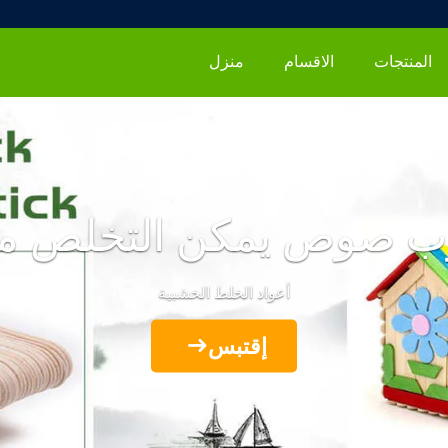
المنتجات
الاقسام
منزل
ب صوص يمكن التخلص من
أعواد الخلط الخشبية
إقتبس