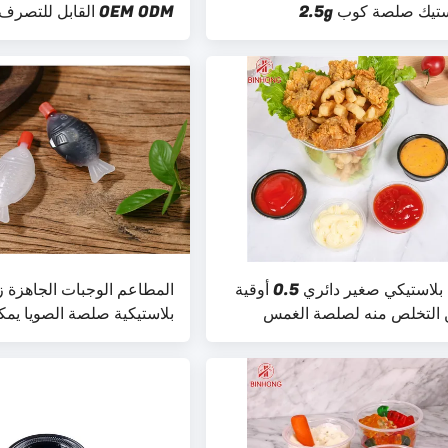
ستيك صلصة كوب 2.5g
OEM ODM القابل للتص
المق
Souffle
كوب بلاستيكي صغير دائري 0.5 أوقية
المطاعم الوجبات الجاهزة 
 التخلص منه لصلصة الغمس
بلاستيكية صلصة الصويا يم
منها 1.5 2 أوقية