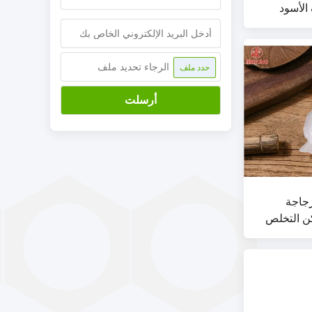
رف الأسود
اوم للتسرب من أجل Chutney
الرجاء تحديد ملف
حدد ملف
أرسلت
زجاجة
كن التخلص