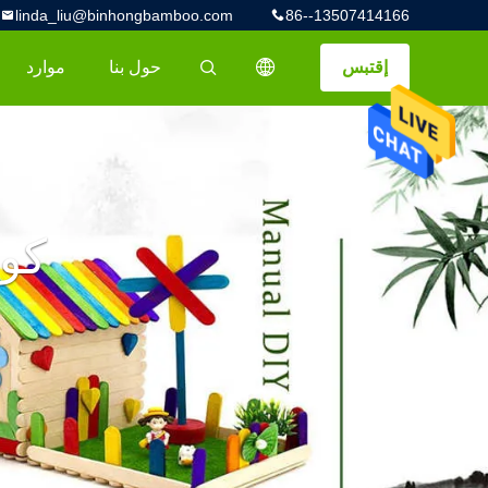
linda_liu@binhongbamboo.com
86--13507414166
إقتبس
حول بنا
موارد
描述
كو