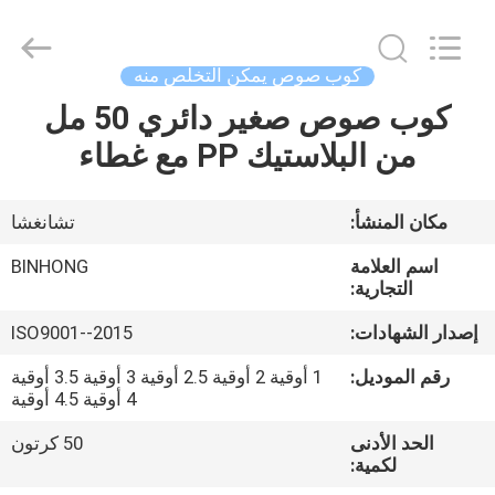
Hong
Import
and
Export
Co.
كوب صوص يمكن التخلص منه
LTD.
All
كوب صوص صغير دائري 50 مل
مسكن
Rights
Reserved.
من البلاستيك PP مع غطاء
منتجات
مكان المنشأ:
تشانغشا
معلومات
اسم العلامة
BINHONG
عنا
التجارية:
إصدار الشهادات:
ISO9001--2015
جولة
رقم الموديل:
1 أوقية 2 أوقية 2.5 أوقية 3 أوقية 3.5 أوقية
في
4 أوقية 4.5 أوقية
المعمل
الحد الأدنى
50 كرتون
لكمية: