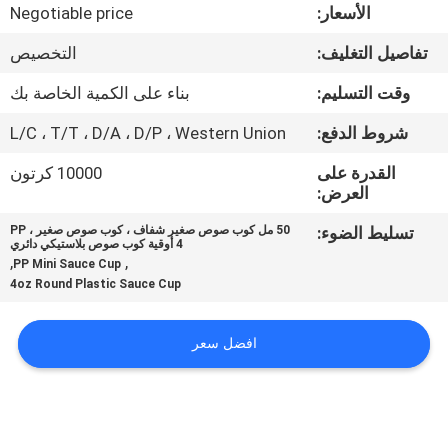
مراقبة
الأسعار:
Negotiable price
الجودة
تفاصيل التغليف:
التخصيص
وقت التسليم:
بناء على الكمية الخاصة بك
اتصل
شروط الدفع:
L/C ، T/T ، D/A ، D/P ، Western Union
بنا
القدرة على
10000 كرتون
العرض:
أخبار
تسليط الضوء:
50 مل كوب صوص صغير شفاف ، كوب صوص صغير PP ،
4 أوقية كوب صوص بلاستيكي دائري
,
,
PP Mini Sauce Cup
خريطة
4oz Round Plastic Sauce Cup
الموقع
افضل سعر
PRIVACY
POLICY