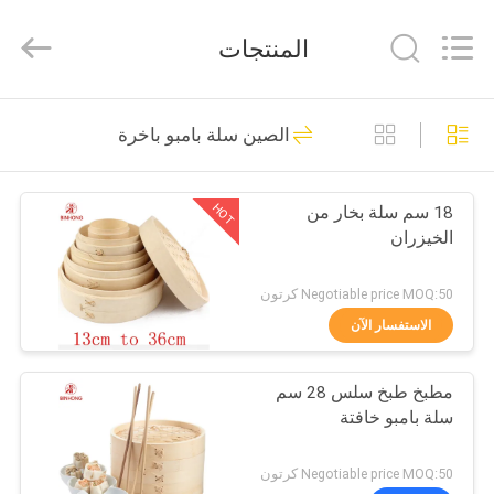
Hong
Import
and
المنتجات
Export
Co.
LTD.
All
مسكن
Rights
204
Reserved.
الصين سلة بامبو باخرة
عيدان الخيزران المتاح
منتجات
HOT
18 سم سلة بخار من
الخيزران
معلومات
عنا
Negotiable price MOQ:50 كرتون
الاستفسار الآن
51
جولة
أدوات مائدة يمكن
مطبخ طبخ سلس 28 سم
في
سلة بامبو خافتة
المعمل
التخلص منها
Negotiable price MOQ:50 كرتون