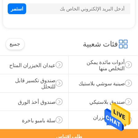
26
المسواك مطرز
فئات شعبية
جميع
أدوات مائدة يمكن 
عيدان الخيزران المتاح
التخلص منها
20
صندوق تكسير قابل 
عصي الخيزران
صينية سوشي بلاستيك
للتحلل
للشواء
صندوق بلاستيكي
صندوق أخذ الورق
أوراق الخيزران 
سلة بامبو باخرة
الطازجة
طلب اقتباس
13