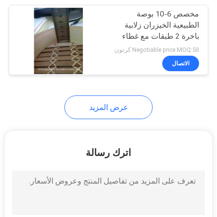
مخصص 6-10 بوصة
15
الطبيعية الخيزران زلابية
كوب من البلاستيك
باخرة 2 طبقات مع غطاء
Negotiable price MOQ:50 كرتون
القابل للتصرف
الاتصال
عرض المزيد
30
كيس ورق كرافت
اترك رسالة