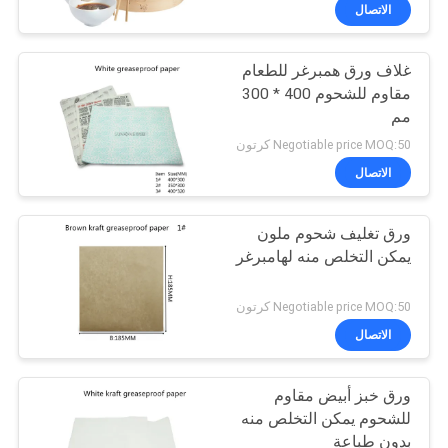
مراقبة
الاتصال
الجودة
غلاف ورق همبرغر للطعام
31
مقاوم للشحوم 400 * 300
اتصل
مم
صندوق تكسير قابل
بنا
Negotiable price MOQ:50 كرتون
للتحلل
الاتصال
أخبار
ورق تغليف شحوم ملون
يمكن التخلص منه لهامبرغر
خريطة
86
الموقع
Negotiable price MOQ:50 كرتون
الاتصال
صينية سوشي بلاستيك
PRIVACY
ورق خبز أبيض مقاوم
POLICY
للشحوم يمكن التخلص منه
بدون طباعة