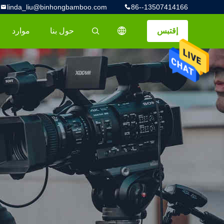
linda_liu@binhongbamboo.com
86--13507414166
إقتبس
حول بنا
موارد
描述