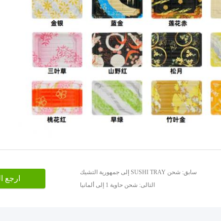
سابق: شحن SUSHI TRAY إلى جمهورية التشيك
ارجع ا
التالى: شحن حاوية 1 إلى ألمانيا