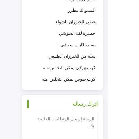
المسواك مطرز
عصي الخيزران للشواء
حصيرة لف السوشي
صينية قارب سوشي
سلة من الخيزران الطبيعي
كوب ورقي يمكن التخلص منه
كوب صوص يمكن التخلص منه
اترك رسالة