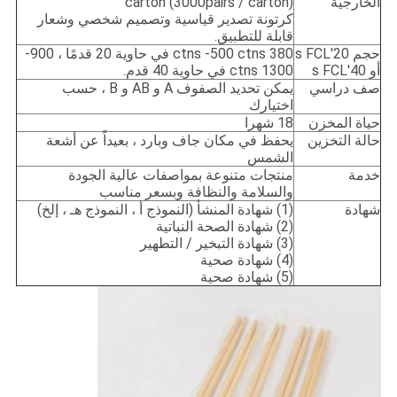
الخارجية
carton (3000pairs / carton)
كرتونة تصدير قياسية وتصميم شخصي وشعار
قابلة للتطبيق.
حجم 20's FCL
380 ctns -500 ctns في حاوية 20 قدمًا ، 900-
أو 40's FCL
1300 ctns في حاوية 40 قدم.
صف دراسي
يمكن تحديد الصفوف A و AB و B ، حسب
اختيارك
حياة المخزن
18 شهرا
حالة التخزين
يحفظ في مكان جاف وبارد ، بعيداً عن أشعة
الشمس
خدمة
منتجات متنوعة بمواصفات عالية الجودة
والسلامة والنظافة وبسعر مناسب
شهادة
(1) شهادة المنشأ (النموذج أ ، النموذج هـ ، إلخ)
(2) شهادة الصحة النباتية
(3) شهادة التبخير / التطهير
(4) شهادة صحية
(5) شهادة صحية