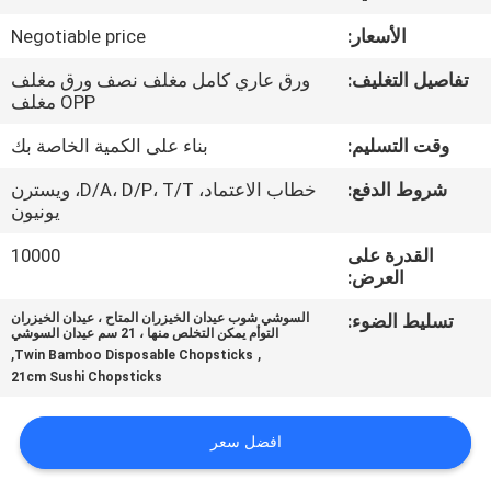
مراقبة
الأسعار:
Negotiable price
الجودة
تفاصيل التغليف:
ورق عاري كامل مغلف نصف ورق مغلف
OPP مغلف
اتصل
وقت التسليم:
بناء على الكمية الخاصة بك
بنا
شروط الدفع:
خطاب الاعتماد، D/A، D/P، T/T، ويسترن
يونيون
أخبار
القدرة على
10000
العرض:
خريطة
تسليط الضوء:
السوشي شوب عيدان الخيزران المتاح ، عيدان الخيزران
الموقع
التوأم يمكن التخلص منها ، 21 سم عيدان السوشي
,
,
Twin Bamboo Disposable Chopsticks
21cm Sushi Chopsticks
PRIVACY
POLICY
افضل سعر