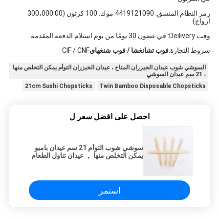
رمز النظام المنسق: 4419121090 موك: 100 كرتون (300،000.00
أزواج)
وقت Deilivery: في غضون 30 يومًا من يوم استلام الدفعة المقدمة
شروط التجارة:
فوب تشانغشا / فوب شنغهاي
CIF / CNF
السوشي شوب عيدان الخيزران المتاح ، عيدان الخيزران التوأم يمكن التخلص منها
، 21 سم عيدان السوشي
21cm Sushi Chopsticks
Twin Bamboo Disposable Chopsticks
احصل على افضل سعر ل
سوشي شوب التوأم 21 سم عيدان بامبو
يمكن التخلص منها ， عيدان تناول الطعام
عارية
استمر