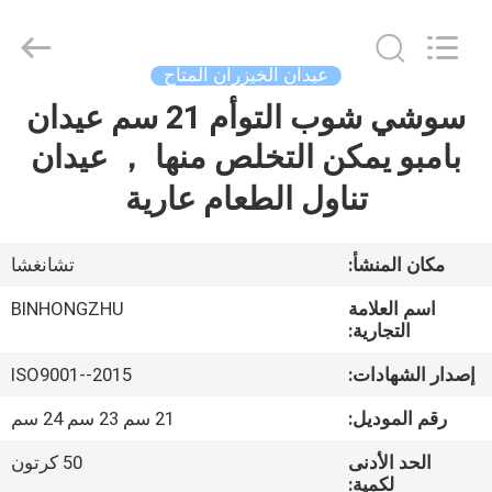
Hong
Import
and
Export
Co.
عيدان الخيزران المتاح
LTD.
All
سوشي شوب التوأم 21 سم عيدان
مسكن
Rights
Reserved.
بامبو يمكن التخلص منها ， عيدان
منتجات
تناول الطعام عارية
معلومات
مكان المنشأ:
تشانغشا
عنا
اسم العلامة
BINHONGZHU
التجارية:
جولة
إصدار الشهادات:
ISO9001--2015
في
رقم الموديل:
21 سم 23 سم 24 سم
المعمل
الحد الأدنى
50 كرتون
لكمية: