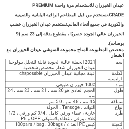
عيدان الخيزران للاستخدام مرة واحدة PREMIUM
GRADE.تستخدم من قبل المطاعم الراقية اليابانية والصينية
والكورية في جميع أنحاء العالم.تستخدم عيدان الخيزران خشب
الخيزران عالي الجودة حصريًا ، مقطوع بدقة إلى 23 سم (9
بوصات).
مخصص المطبوعة المتاح مجموعة السوشي عيدان الخيزران مع
الشعار
اسم
2021 الجملة عالية الجودة قابلة للتحلل بيولوجيا
عيدان الخيزران شعار مخصص شخصية
الكلمة
عينة مجانية عيدان الخيزران chsposable
الرئيسية
مواد
100٪ خيزران طبيعي
طول
الحجم العادي هو 20 سم ، 21 سم ، 23 سم ، 24
سم
سماكة
4.5 مم ، 4.8 مم ، 5.0 مم
أنواع
التوائم ، Tensoge ، الجولة
طَرد
عارية ، غطاء ورقي كامل ، 3/4 كم ورقي ، 1/2
غلاف ورقي ، غطاء بلاستيكي OPP و PE
التعبئة
كيس PE الغذاء 100pairs / bag ، 30bags /