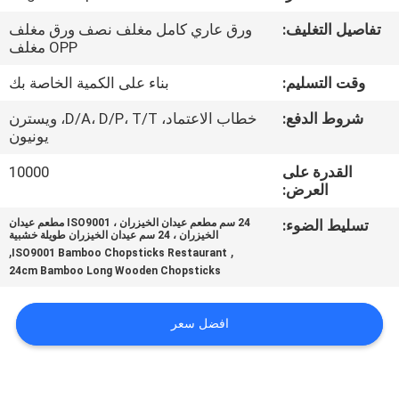
مراقبة
تفاصيل التغليف:
ورق عاري كامل مغلف نصف ورق مغلف
الجودة
OPP مغلف
وقت التسليم:
بناء على الكمية الخاصة بك
اتصل
شروط الدفع:
خطاب الاعتماد، D/A، D/P، T/T، ويسترن
بنا
يونيون
القدرة على
10000
أخبار
العرض:
تسليط الضوء:
24 سم مطعم عيدان الخيزران ، ISO9001 مطعم عيدان
الخيزران ، 24 سم عيدان الخيزران طويلة خشبية
خريطة
,
,
ISO9001 Bamboo Chopsticks Restaurant
الموقع
24cm Bamboo Long Wooden Chopsticks
افضل سعر
PRIVACY
POLICY