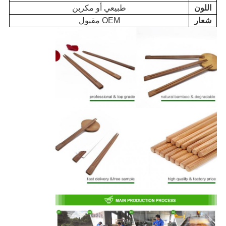
اللون
طبيعي أو مكربن
شعار
OEM مقبول