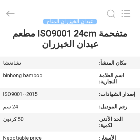
Hong
Import
and
Export
Co.
عيدان الخيزران المتاح
LTD.
All
متفحمة ISO9001 24cm مطعم
مسكن
Rights
Reserved.
عيدان الخيزران
منتجات
مكان المنشأ:
تشانغشا
معلومات
اسم العلامة
binhong bamboo
عنا
التجارية:
إصدار الشهادات:
ISO9001--2015
جولة
رقم الموديل:
24 سم
في
الحد الأدنى
50 كرتون
المعمل
لكمية:
الأسعار:
Negotiable price