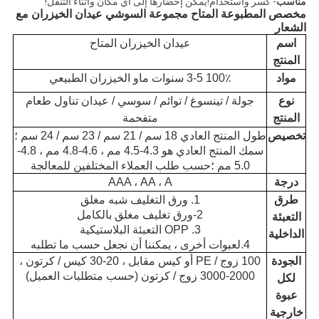
مناسب
- كسر واستخدام!يمكن إحضارها إلى أي مكان وأثناء التنقل!
مخصص المطبوعة المتاح مجموعة السوشي عيدان الخيزران مع
الشعار
اسم
عيدان الخيزران المتاح
المنتج
مواد
100٪ 3-5 سنوات ماو الخيزران الطبيعي
نوع
جولة / تينسوغ / توائم / سوسي / عيدان تناول طعام
المنتج
متفحمة
تخصيص
طول المنتج العادي 18 سم / 21 سم / 23 سم / 24 سم ؛
سمك المنتج العادي هو 4.3-4.5 مم ، 4.6-4.8 مم ، 4.8-
5.0 مم ؛حسب طلب العملاء المختلفين للمعالجة
درجة
AAA ، AA ، A
طرق
1. ورق التغليف شبه مغلق
2-ورق تغليف مغلق بالكامل
التعبئة
3. OPP التعبئة البلاستيكية
الداخلية
4.لعبوات أخرى ، يمكننا أن نجعل حسب ما تطلبه
الجودة
100 زوج / PE أو كيس مقابل ، 20-30 كيس / كرتون ،
2000-3000 زوج / كرتون (حسب متطلبات العميل)
لكل
عبوة
خارجية