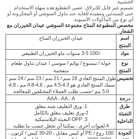
الخشبية.
تصميم غير قابل للانزلاق: عصي التقطيع هذه سهلة الاستخدام
حتى للمبتدئين ومفيدة للغاية عند تناول السوشي أو المعكرونة أو
أي نوع من المأكولات الآسيوية.
مخصص المطبوعة المتاح مجموعة السوشي عيدان الخيزران مع
الشعار
اسم
عيدان الخيزران المتاح
المنتج
مواد
100٪ 3-5 سنوات ماو الخيزران الطبيعي
نوع
جولة / تينسوغ / توائم / سوسي / عيدان تناول طعام
المنتج
متفحمة
تخصيص
طول المنتج العادي 18 سم / 21 سم / 23 سم / 24 سم ؛
سمك المنتج العادي هو 4.3-4.5 مم ، 4.6-4.8 مم ، 4.8-
5.0 مم ؛حسب طلب العملاء المختلفين للمعالجة
درجة
AAA ، AA ، A
طرق
1. ورق التغليف شبه مغلق
2-ورق تغليف مغلق بالكامل
التعبئة
3. OPP التعبئة البلاستيكية
الداخلية
4.لعبوات أخرى ، يمكننا أن نجعل حسب ما تطلبه
الجودة
100 زوج / PE أو كيس مقابل ، 20-30 كيس / كرتون ،