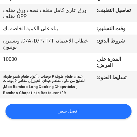
مراقبة
تفاصيل التغليف:
ورق عاري كامل مغلف نصف ورق مغلف
الجودة
OPP مغلف
وقت التسليم:
بناء على الكمية الخاصة بك
اتصل
شروط الدفع:
خطاب الاعتماد، D/A، D/P، T/T، ويسترن
بنا
يونيون
القدرة على
10000
أخبار
العرض:
تسليط الضوء:
عيدان طعام طويلة 9 بوصات ، أعواد طعام بامبو طويلة
للطبخ من ماو ، مطعم عيدان الخيزران مقاس 9 بوصات
خريطة
,
,
Mao Bamboo Long Cooking Chopsticks
الموقع
9" Bamboo Chopsticks Restaurant
افضل سعر
PRIVACY
POLICY