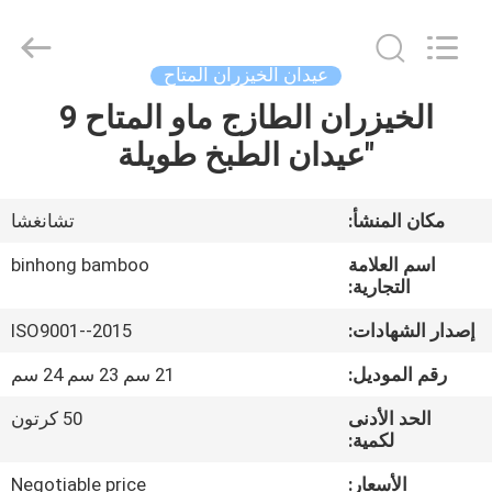
Hong
Import
and
Export
Co.
عيدان الخيزران المتاح
LTD.
All
الخيزران الطازج ماو المتاح 9
مسكن
Rights
Reserved.
"عيدان الطبخ طويلة
منتجات
مكان المنشأ:
تشانغشا
معلومات
اسم العلامة
binhong bamboo
عنا
التجارية:
إصدار الشهادات:
ISO9001--2015
جولة
رقم الموديل:
21 سم 23 سم 24 سم
في
الحد الأدنى
50 كرتون
المعمل
لكمية:
الأسعار:
Negotiable price