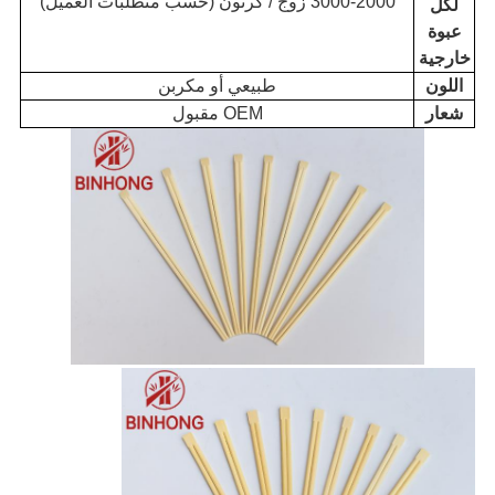
2000-3000 زوج / كرتون (حسب متطلبات العميل)
لكل
عبوة
خارجية
اللون
طبيعي أو مكربن
شعار
OEM مقبول