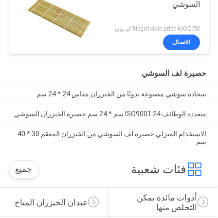
السوشي
Negotiable price MOQ:50 كرتون
الاتصال
حصيرة لف السوشي
سجادة سوشي مصنوعة يدويًا من الخيزران مقاس 24 * 24 سم
متعددة الوظائف ISO9001 24 سم * 24 سم حصيرة الخيزران للسوشي
الاستخدام المنزلي حصيرة لف السوشي من الخيزران المعقم 30 * 40
سم
فئات شعبية
جميع
أدوات مائدة يمكن 
عيدان الخيزران المتاح
التخلص منها