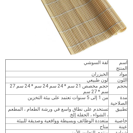
اسم
لفة السوشي
المنتج
مواد
الخيزران
اللون
لون طبيعي
بحجم
حجم مخصص 21 سم * 24 سم 24 سم * 24 سم 27
سم * 27 سم
مدة
من 1 إلى 5 سنوات تعتمد على بيئة التخزين
الصلاحية
تطبيق
تستخدم على نطاق واسع في ورشة الطعام ، المطعم
، الشواء ، الحفلة إلخ.
خاصية
متعددة الوظائف وبسيطة وواقعية وصديقة للبيئة
عينة
متاح
شهادة
منتدى التعاون الأمني