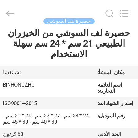
Hong
Import
and
Export
Co.
حصيرة لف السوشي
LTD.
All
حصيرة لف السوشي من الخيزران
مسكن
Rights
Reserved.
الطبيعي 21 سم * 24 سم سهلة
منتجات
الاستخدام
معلومات
مكان المنشأ:
تشانغشا
عنا
اسم العلامة
BINHONGZHU
التجارية:
جولة
إصدار الشهادات:
ISO9001--2015
في
رقم الموديل:
24 * 24 سم ، 27 * 27 سم ، 24 * 21 سم ،
المعمل
30 * 40 سم ، 30 * 45 سم
الحد الأدنى
50 كرتون