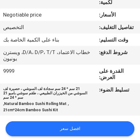
لكمية:
مراقبة
الجودة
الأسعار:
Negotiable price
تفاصيل التغليف:
التخصيص
اتصل
وقت التسليم:
بناء على الكمية الخاصة بك
بنا
شروط الدفع:
خطاب الاعتماد، D/A، D/P، T/T، ويسترن
يونيون
أخبار
القدرة على
9999
العرض:
خريطة
تسليط الضوء:
21 سم * 24 سم سجادة لف السوشي ، حصيرة لف
السوشي من الخيزران الطبيعي ، طقم سوشي بامبو 21
الموقع
سم * 24 سم
,
,
Natural Bamboo Sushi Rolling Mat
21cm*24cm Bamboo Sushi Kit
PRIVACY
POLICY
افضل سعر