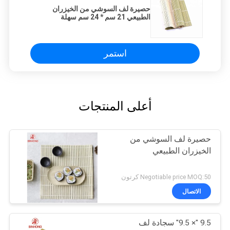
حصيرة لف السوشي من الخيزران
الطبيعي 21 سم * 24 سم سهلة
الاستخدام
استمر
أعلى المنتجات
حصيرة لف السوشي من
الخيزران الطبيعي
Negotiable price MOQ:50 كرتون
الاتصال
9.5 "× 9.5" سجادة لف