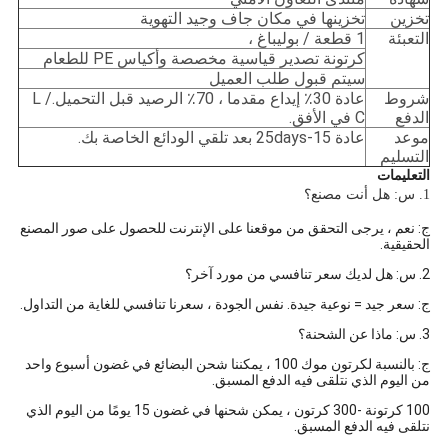
تخزين
تخزينها في مكان جاف وجيد التهوية
التعبئة
1 قطعة / بوليباغ ،
كرتونة تصدير قياسية مخصصة وأكياس PE للطعام
سيتم قبول طلب العميل
شروط
عادة 30٪ إيداع مقدما ، 70٪ الرصيد قبل التحميل.L /
الدفع
C في الأفق.
موعد
عادة 15-25days بعد تلقي الودائع الخاصة بك.
التسليم
التعليمات
1. س: هل أنت مصنع؟
ج: نعم ، يرجى التحقق من موقعنا على الإنترنت للحصول على صور المصنع
الحقيقية.
2. س: هل لديك سعر تنافسي من مورد آخر؟
ج: سعر جيد = نوعية جيدة. نفس الجودة ، سعرنا تنافسي للغاية من التداول.
3. س: ماذا عن الشحنة؟
ج: بالنسبة لكرتون موك 100 ، يمكننا شحن البضائع في غضون أسبوع واحد
من اليوم الذي نتلقى فيه الدفع المسبق.
100 كرتونة -300 كرتون ، يمكن شحنها في غضون 15 يومًا من اليوم الذي
نتلقى فيه الدفع المسبق.