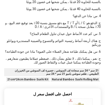
بالنسبة للحاوية 20 قدمًا ، يمكن شحنها في غضون 20 يومًا
بالنسبة للحاوية 40 قدمًا ، يمكن شحنها في غضون 30 يومًا
4. س: ماذا عن الدفع؟
ج: الدفع هو: L / C أو T / T مع دفع مسبق بنسبة 30٪ بعد توقيع عقد البيع ، و
70٪ مقابل نسخة B / L والمستندات الأخرى ؛ D / A
5. س: كم عدد الأنماط حول عيدان تناول الطعام المتاح؟
ج: هناك أربعة أنماط رئيسية: التوائم والتنسوج والصينية المستديرة ويوانلو
وريكيو.
6. س: هل يمكنك طباعة شعار العملاء على العبوة؟ ماذا عن جودة الطباعة؟
ج: نعم ، يمكننا ذلك ، لا تقلق بشأن ذلك ، فمعظم عملائنا يطبعون شعارهم ،
وجودة الطباعة يمكننا عمل عينات والتقاط الصور لك.
21 سم * 24 سم سجادة لف السوشي ، حصيرة لف السوشي من الخيزران
الطبيعي ، طقم سوشي بامبو 21 سم * 24 سم
21cm*24cm Bamboo Sushi Kit
Natural Bamboo Sushi Rolling Mat
احصل على افضل سعر ل