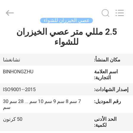
Hong
Import
and
Export
Co.
عصي الخيزران للشواء
LTD.
All
2.5 مللي متر عصي الخيزران
مسكن
Rights
Reserved.
للشواء
منتجات
مكان المنشأ:
تشانغشا
معلومات
اسم العلامة
BINHONGZHU
عنا
التجارية:
إصدار الشهادات:
ISO9001--2015
جولة
رقم الموديل:
7 سم 8 سم 9 سم 10 سم ... 28 سم 30
في
سم
المعمل
الحد الأدنى
50 كرتون
لكمية: