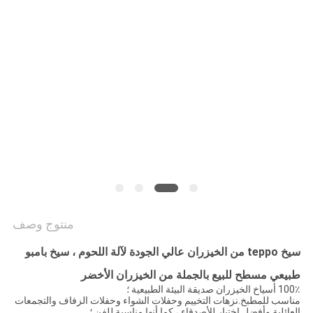
منتوج وصف
سيخ teppo من الخيزران عالي الجودة لآلة اللحوم ، سيخ بامبو
طبيعي مسطح للبيع بالجملة من الخيزران الأخضر
100٪ أسياخ الخيزران صديقة البيئة الطبيعية ؛
مناسب للمطبخ.نزهات التخييم وحفلات الشواء وحفلات الزفاف والتجمعات
العائلية وأفضل اختيار للأصدقاء ، كما أنها مناسبة للفن ؛