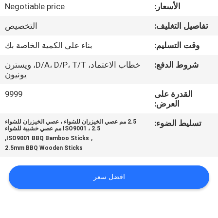
مراقبة
الأسعار:
Negotiable price
الجودة
تفاصيل التغليف:
التخصيص
وقت التسليم:
بناء على الكمية الخاصة بك
اتصل
شروط الدفع:
خطاب الاعتماد، D/A، D/P، T/T، ويسترن
بنا
يونيون
القدرة على
9999
أخبار
العرض:
تسليط الضوء:
2.5 مم عصي الخيزران للشواء ، عصي الخيزران للشواء
ISO9001 ، 2.5 مم عصي خشبية للشواء
خريطة
,
,
ISO9001 BBQ Bamboo Sticks
الموقع
2.5mm BBQ Wooden Sticks
افضل سعر
PRIVACY
POLICY