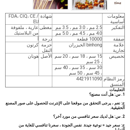
معلومات
شهادة
FDA، CIQ، CE /
أساسية
EU
التفكير
2.5 مم ، 3.0 مم ، 3.5 مم
مغطى
عارية ، ملفوفة
من البلاستيك
4.0 مم ، 4.5 مم ، 5.0 مم
صفقة
10000 قطعة
درجة
أ
علامة
binhong الخيزران
حزمة
كرتون
تجارية
النقل
تخصيص
15 سم ، 18 سم ، 20 سم
الأصل
هونان
، 25 سم
30 سم ، 35 سم ، 40 سم
، 45 سم ، 50 سم
رمز النظام
4421911090
المنسق
التعليمات
1. س: هل أنت مصنع؟
ج: نعم ، يرجى التحقق من موقعنا على الإنترنت للحصول على صور المصنع
الحقيقية.
2. س: هل لديك سعر تنافسي من مورد آخر؟
ج: سعر جيد = نوعية جيدة. نفس الجودة ، سعرنا تنافسي للغاية من
التداول.