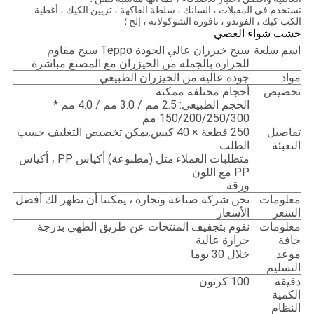
تستخدم في المقبلات ، السانك ، سلطة الفاكهة ، تزيين الكيك ، أغطية
الكب كيك ، الفوندو ، نافورة الشوكولاتة ، إلخ ؛
خشب
شواء
العصي
اسم سلعة
سيخ خيزران عالي الجودة Teppo سيخ مقاوم
للحرارة بالجملة من الخيزران مع المصنع مباشرة
مواد
جودة عالية من الخيزران الطبيعي
تخصيص
أحجام مختلفة ممكنة.
الحجم الطبيعي: 2.5 مم / 3.0 مم / 4.0 مم *
150/200/250/300 مم
تفاصيل
250 قطعة × 40 كيس.يمكن تخصيص التغليف حسب
التعبئة
الطلب
متطلبات العملاء.مثل (مطبوعة) أكياس PP ، أكياس
PP مع اللون
ورقة
معلومات
نحن شركة صناعة وتجارة ، يمكننا أن نظهر لك أفضل
السعر
الأسعار
معلومات
نقوم بتجفيف المنتجات عن طريق الطهي بدرجة
جافة
حرارة عالية
موعد
خلال 30 يوما
التسليم
دقيقة.
100 كرتون
الكمية
النظام